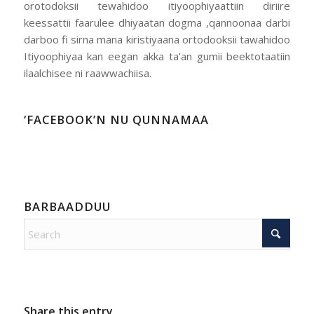
orotodoksii tewahidoo itiyoophiyaattiin diriire
keessattii faarulee dhiyaatan dogma ,qannoonaa darbi
darboo fi sirna mana kiristiyaana ortodooksii tawahidoo
Itiyoophiyaa kan eegan akka ta’an gumii beektotaatiin
ilaalchisee ni raawwachiisa.
‘FACEBOOK’N NU QUNNAMAA
BARBAADDUU
Share this entry