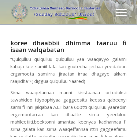
koree dhaabbii dhimma faaruu fi
isaan walqabatan
“Qulqulluu qulqulluu qulqulluu yaa waaqayyo galanni
kabaja kee samiif lafa kan guutedha jechaa yeedaloon
ergamoota samiirra jiraatan irraa dhagaye akkam
raajiidha”?( diggua qulqulluu Yaared)
Sirna waaqefannaa manni kiristaanaa ortodoksii
tawahidoo Itiyoophiyaa gaggeesitu keessa qabeenyi
samii fi inni jalqabaa A.L.I bara 600tti qulqulluu yaarediin
ergemootarraa kan dhaalte sirna yeedaloo
mahileetiiti.beektonni amantaa keenyas kadhannaa fi
sirna galata kan sirna waaqeffannaa ittin gaggeefamu
kan mallatto qulqulluu yareediin bocaman fi kan,afuura