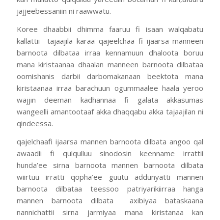
jajjeebessaniin ni raawwatu.
Koree dhaabbii dhimma faaruu fi isaan walqabatu
kallattii tajaajila karaa qajeelchaa fi ijaarsa manneen
barnoota dilbataa irraa kennamuun dhaloota boruu
mana kiristaanaa dhaalan manneen barnoota dilbataa
oomishanis darbii darbomakanaan beektota mana
kiristaanaa irraa barachuun ogummaalee haala yeroo
wajjin deeman kadhannaa fi galata akkasumas
wangeelli amantootaaf akka dhaqqabu akka tajaajilan ni
qindeessa.
qajelchaafi ijaarsa mannen barnoota dilbata angoo qal
awaadii fi qulqulluu sinodosin keenname irrattii
hunda’ee sirna barnoota mannen barnoota dilbata
wiirtuu irratti qopha’ee guutu addunyatti mannen
barnoota dilbataa teessoo patriyarikiirraa hanga
mannen barnoota dilbata axibiyaa bataskaana
nannichattii sirna jarmiyaa mana kiristanaa kan