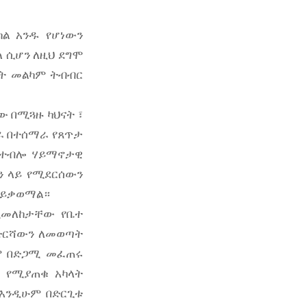
ከል አንዱ የሆነውን
ለ ሲሆን ለዚህ ደግሞ
ዩት መልካም ትብብር
ው በሚጓዙ ካህናት ፣
ስራ በተሰማራ የጸጥታ
ነ ተብሎ ሃይማኖታዊ
ን ላይ የሚደርሰውን
ኑ ይቃወማል።
ሚመለከታቸው የቤተ
 ድርሻውን ለመወጣት
ሮም በድጋሚ መፈጠሩ
ን የሚያጠቁ አካላት
 እንዲሁም በድርጊቱ