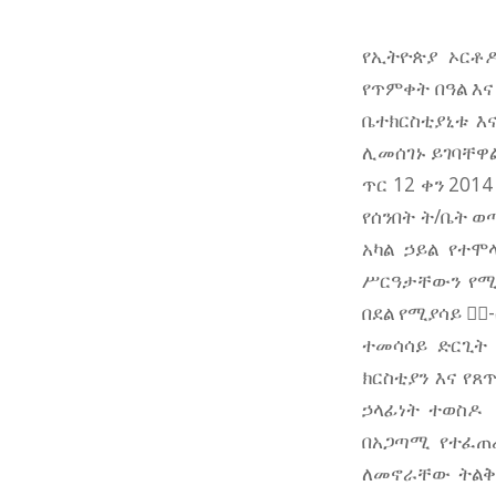
የኢትዮጵያ ኦርቶዶ
የጥምቀት በዓል እና
ቤተክርስቲያኒቱ እ
ሊመሰገኑ ይገባቸዋ
ጥር 12 ቀን 201
የሰንበት ት/ቤት ወ
አካል ኃይል የተሞ
ሥርዓታቸውን የሚፈ
በደል የሚያሳይ ኢ፟
ተመሳሳይ ድርጊት
ክርስቲያን እና የ
ኃላፊነት ተወስዶ 
በአጋጣሚ የተፈጠረ
ለመኖራቸው ትልቅ 