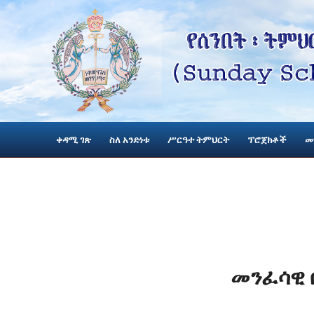
ቀዳሚ ገጽ
ስለ አንድነቱ
ሥርዓተ ትምህርት
ፕሮጀክቶች
መ
መንፈሳዊ 