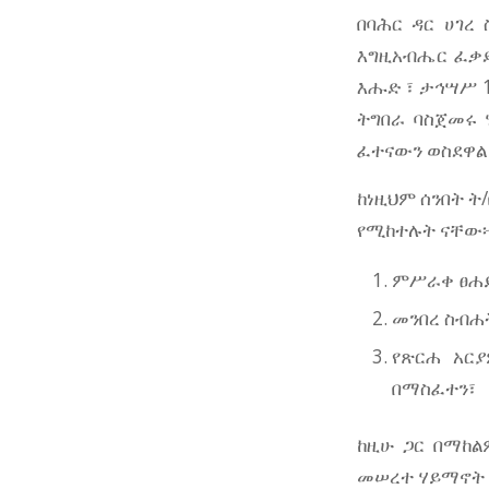
በባሕር ዳር ሀገረ
እግዚአብሔር ፈቃድ
እሑድ ፣ ታኅሣሥ 1
ትግበራ ባስጀመሩ 
ፈተናውን ወስደዋል
ከነዚህም ሰንበት 
የሚከተሉት ናቸው
ምሥራቀ ፀሐይ 
መንበረ ስብሐት
የጽርሐ አርያ
በማስፈተን፣
ከዚሁ ጋር በማከ
መሠረተ ሃይማኖት ፣