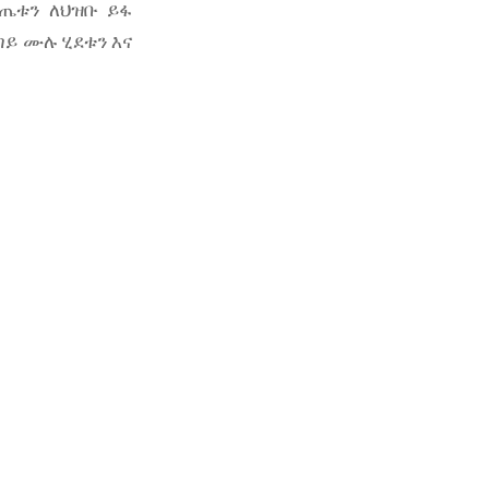
ውጤቱን ለህዝቡ ይፋ
ጣይ ሙሉ ሂደቱን እና