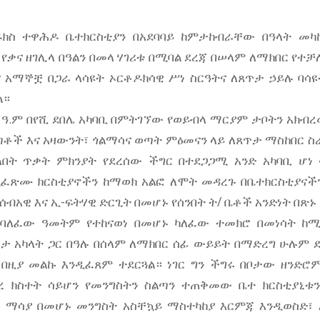
ክስ ተዋሕዶ ቤተክርስቲያን በአደባባይ ከምታከብራቸው በዓላት መካ
 የቃና ዘገሊላ በዓልን በመላ ሃገሪቱ በሚባል ደረጃ በሠላም ለማክበር የተቻ
ና አማኞቿ በጋራ ላሳዩት ኦርቶዶክሳዊ ሥነ ስርዓትና ለጸጥታ ኃይሉ ባሳ
ል።
4 ዓ.ም በየሺ ደበሌ አካባቢ በምትገኘው የወይብላ ማርያም ታቦትን አክብረ
ጣቶች እና አዛውንት፣ ጎልማሳና ወጣት ምዕመናን ላይ ለጸጥታ ማስከበር 
ላበት ጥቃት ምክንያት የደረሰው ችግር በተደጋጋሚ አንድ አካባቢ ሆ
ጽሙ ክርስቲያኖችን ከማወክ አልፎ ለሞት መዳረጉ በቤተክርስቲያናች
-ሰብአዊ እና ኢ-ፍትሃዊ ድርጊት በመሆኑ የሰንበት ት/ ቤቶች አንድነት በጽ
 ባለፈው ዓመትም የተከናወነ በመሆኑ ካለፈው ተመክሮ በመነሳት ከ
ጸጥታ አካላት ጋር በዓሉ በሰላም ለማክበር ሰፊ ውይይት በማድረግ ሁሉም
በዚያ መልኩ እንዲፈጸም ተደርጓል። ነገር ግን ችግሩ በቦታው ዘንድ
 ክስተት ሳይሆን የመንግስትን ስልጣን ተጠቅመው ቤተ ክርስቲያኒቱ
ማሳያ በመሆኑ መንግስት አስቸኳይ ማስተካከያ እርምጃ እንዲወስድ፣