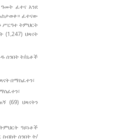
 ዓመት ፈተና እንደ
 አስታወቀ። ፈተናው
ሱን ሥርዓተ ትምህርት
(1,247) ህጻናት
ዱ ሰንበት ት/ቤቶች
ህጻናት በማስፈተን፣
በማስፈተን፣
ኝ (69) ህጻናትን
ትምህርት ዓይነቶች
 ስብከት ሰንበት ት/