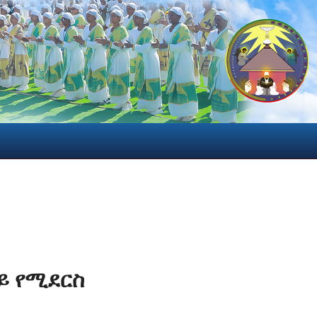
ይ የሚደርስ