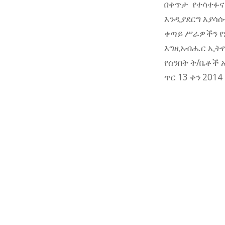
በቀጥታ የተሳተፉና
እንዲያደርግ እያሳሰ
ቀጣይ ሥራዎችን የ
እግዚአብሔር ኢትዮጵ
የሰንበት ት/ቤቶች 
ጥር 13 ቀን 2014