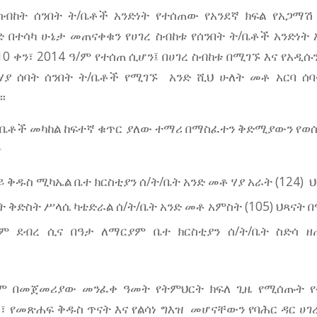
 ስብከት ሰንበት ት/ቤቶች አንድነት የተሰጠው የአንደኛ ክፍል የአጋማሽ
 በተሳካ ሁኔታ መጠናቀቁን የሀገረ ስብከቱ የሰንበት ት/ቤቶች አንድነት
0 ቀን፣ 2014 ዓ/ም የተሰጠ ሲሆን፤ በሀገረ ስብከቱ በሚገኙ እና የአዲ
ሃያ ሰባት ሰንበት ት/ቤቶች የሚገኙ አንድ ሺህ ሁለት መቶ አርባ ሰባት 
።
ት/ቤቶች መካከል ከፍተኛ ቁጥር ያለው ተማሪ በማስፈተን ቅድሚያውን የወሰ
፦
ቅዱስ ሚካኤል ቤተ ክርስቲያን ሰ/ት/ቤት አንድ መቶ ሃያ አራት (124) 
 ቅድስት ሥላሴ ካቴድራል ሰ/ት/ቤት አንድ መቶ አምስት (105) ህጻናት 
ም ደብረ ሲና በዓታ ለማርያም ቤተ ክርስቲያን ሰ/ት/ቤት ስድሳ ዘጠ
ልም በመጀመሪያው መንፈቀ ዓመት የትምህርት ክፍለ ጊዜ የሚሰጡት የ
 የመጽሐፍ ቅዱስ ጥናት እና የልሳነ ግእዝ መሆናቸውን የባሕር ዳር ሀገረ