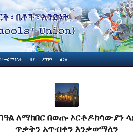
ዝሙረ ማኅሌት
ዜና
ያግኙን
ቋንቋ
በዓል ለማክበር በወጡ ኦርቶዶክሳውያን ላ
ጥቃትን አጥብቀን እንቃወማለን