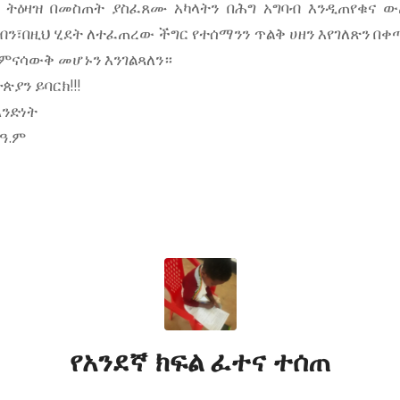
 ትዕዛዝ በመስጠት ያስፈጸሙ አካላትን በሕግ አግባብ እንዲጠየቁና 
ብን፣በዚህ ሂደት ለተፈጠረው ችግር የተሰማንን ጥልቅ ሀዘን እየገለጽን በቀ
ምናሳውቅ መሆኑን እንገልጻለን።
ያን ይባርክ!!!
አንድነት
 ዓ.ም
የአንደኛ ክፍል ፈተና ተሰጠ