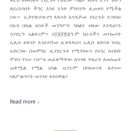
ለደረስንበት ችግር እንደ አንድ ምክንያት ሊጠቀስ የሚችል
ነው። ኢትዮጵያውያን ጳጳሳት እንዲሾሙ ያደረጉት ተጋድሎ
በሌላ በኩል አባቶች መንግሥት ካከልን ብለው እንዲዘናጉ
ሳያደርግ አልቀረም። በ፲፱፻፳፩ዓ.ም ከራሳችን መነኰሳት
ኤጲስ ቆጶሳት እንደተሾሙ ሊቀጳጳሱና ኤጲስ ቆጶሳቱ ጉባኤ
አድርገው በመምከር ሊያደርጉት የሚገባውን የሀገረ ስብከት
ምደባ ንጉሠ ነገሥቱ መፈጸማቸው ለጉዳዩ ትኩረት ለመስጠት
ጠቅሟል የሚል አካል ቢኖርም በየዘመናቱ ለተነሡ
ባለሥልጣናት መንገድ ቀይሰዋል።
Read more