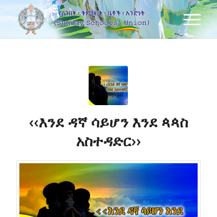
‹‹እንደ ዳኛ ሳይሆን እንደ ጳጳስ
አስተዳድር››