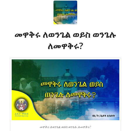
መዋቅሩ ለወንጌል ወይስ ወንጌሉ
ለመዋቅሩ?
መዋቅሩ ለወንጌል ወይስ ወንጌሉ ለመዋቅሩ?