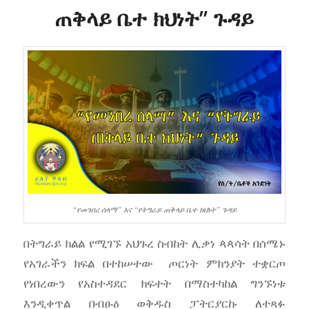
ጠቅላይ ቤተ ክህነት” ጉዳይ
“የመንበረ ሰላማ” እና “የትግራይ ጠቅላይ ቤተ ክህነት” ጉዳይ
በትግራይ ክልል የሚገኙ አህጉረ ስብከት ሊቃነ ጳጳሳት በሰሜኑ
የአገራችን ክፍል በተከሠተው ጦርነት ምክንያት ተቋርጦ
የነበረውን የአስተዳደር ክፍተት በማስተካከል ግንኙነቱ
እንዲቀጥል በብፁዕ ወቅዱስ ፓትርያርኩ ለተጻፉ