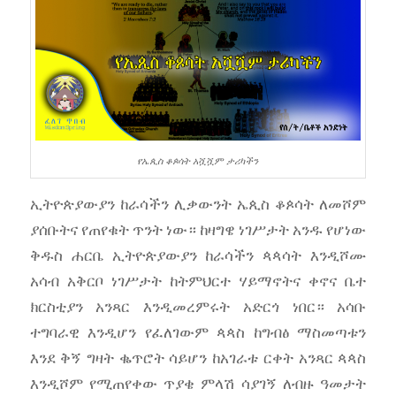
የኤጲስ ቆጶሳት አሿሿም ታሪካችን
ኢትዮጵያውያን ከራሳችን ሊቃውንት ኤጲስ ቆጶሳት ለመሾም
ያሰቡትና የጠየቁት ጥንት ነው። ከዛግዌ ነገሥታት አንዱ የሆነው
ቅዱስ ሐርቤ ኢትዮጵያውያን ከራሳችን ጳጳሳት እንዲሾሙ
አሳብ አቅርቦ ነገሥታት ከትምህርተ ሃይማኖትና ቀኖና ቤተ
ክርስቲያን አንጻር እንዲመረምሩት አድርጎ ነበር። አሳቡ
ተግባራዊ እንዲሆን የፈለገውም ጳጳስ ከግብፅ ማስመጣቱን
እንደ ቅኝ ግዛት ቈጥሮት ሳይሆን ከአገራቱ ርቀት አንጻር ጳጳስ
እንዲሾም የሚጠየቀው ጥያቄ ምላሽ ሳያገኝ ለብዙ ዓመታት