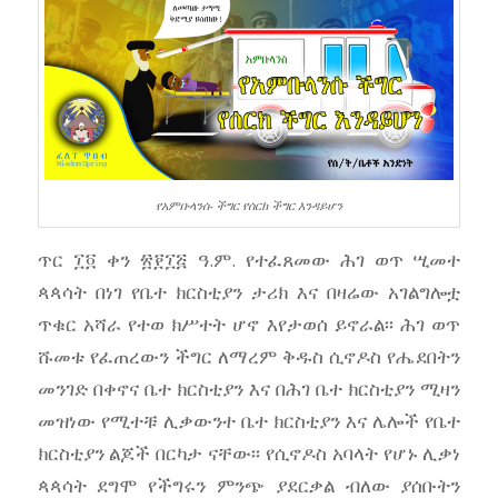
የአምቡላንሱ ችግር የሰርክ ችግር እንዳይሆን
ጥር ፲፬ ቀን ፳፻፲፭ ዓ.ም. የተፈጸመው ሕገ ወጥ ሢመተ
ጳጳሳት በነገ የቤተ ክርስቲያን ታሪክ እና በዛሬው አገልግሎቷ
ጥቁር አሻራ የተወ ክሥተት ሆኖ እየታወሰ ይኖራል፡፡ ሕገ ወጥ
ሹመቱ የፈጠረውን ችግር ለማረም ቅዱስ ሲኖዶስ የሔደበትን
መንገድ በቀኖና ቤተ ክርስቲያን እና በሕገ ቤተ ክርስቲያን ሚዛን
መዝነው የሚተቹ ሊቃውንተ ቤተ ክርስቲያን እና ሌሎች የቤተ
ክርስቲያን ልጆች በርካታ ናቸው፡፡ የሲኖዶስ አባላት የሆኑ ሊቃነ
ጳጳሳት ደግሞ የችግሩን ምንጭ ያደርቃል ብለው ያሰቡትን