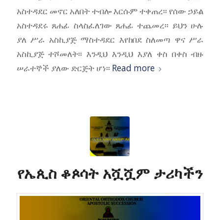
አስተዳደር መኖር አለበት ተብሎ እርሱም ተቀጠረ፡፡ የሰው ኃይል
አስተዳደሩ ጸሐፊ ስላስፈለገው ጸሐፊ ተጨመረ፡፡ ይህን ሁሉ
ያለ ሥራ አስኪያጅ ማስተዳደር እየከበደ ስለመጣ ዋና ሥራ
አስኪያጅ ተሾመለት፡፡ እንዲህ እንዲህ እያለ ቀስ በቀስ ብዙ
ሠራተኞች ያለው ድርጅት ሆነ፡፡
Read more
የኤጲስ ቆጶሳት አሿሿም ታሪካችን