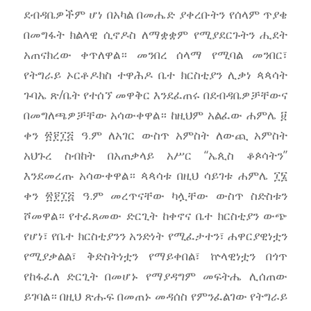
ደብዳቤዎችም ሆነ በአካል በመሔድ ያቀረቡትን የሰላም ጥያቄ
በመግፋት ክልላዊ ሲኖዶስ ለማቋቋም የሚያደርጉትን ሒደት
አጠናክረው ቀጥለዋል። መንበረ ሰላማ የሚባል መንበር፣
የትግራይ ኦርቶዶክስ ተዋሕዶ ቤተ ክርስቲያን ሊቃነ ጳጳሳት
ጉባኤ ጽ/ቤት የተሰኘ መዋቅር እንደፈጠሩ በደብዳቤዎቻቸውና
በመግለጫዎቻቸው አሳውቀዋል። ከዚህም አልፈው ሐምሌ ፱
ቀን ፳፻፲፭ ዓ.ም ለአገር ውስጥ አምስት ለውጪ አምስት
አህጉረ ስብከት በአጠቃላይ አሥር “ኤጲስ ቆጶሳትን”
እንደመረጡ አሳውቀዋል። ጳጳሳቱ በዚህ ሳይገቱ ሐምሌ ፲፮
ቀን ፳፻፲፭ ዓ.ም መረጥናቸው ካሏቸው ውስጥ ስድስቱን
ሾመዋል። የተፈጸመው ድርጊት ከቀኖና ቤተ ክርስቲያን ውጭ
የሆነ፣ የቤተ ክርስቲያንን አንድነት የሚፈታተን፣ ሐዋርያዊነቷን
የሚያቃልል፣ ቅድስትነቷን የማይቀበል፣ ኵላዊነቷን በጎጥ
የከፋፈለ ድርጊት በመሆኑ የማያዳግም መፍትሔ ሊሰጠው
ይገባል። በዚህ ጽሑፍ በመጠኑ መዳሰስ የምንፈልገው የትግራይ