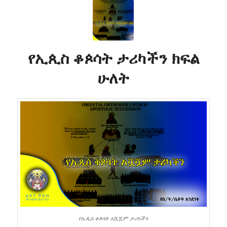
የኢጲስ ቆጶሳት ታሪካችን ክፍል
ሁለት
የኤጲስ ቆጶሳት አሿሿም ታሪካችን