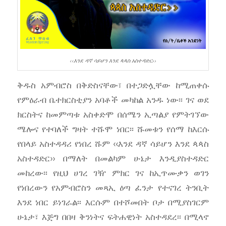
‹‹እንደ ዳኛ ሳይሆን እንደ ጳጳስ አስተዳድር››
ቅዱስ አምብሮስ በቅድስናቸው፣ በተጋድሏቸው ከሚጠቀሱ
የምዕራብ ቤተክርስቲያን አባቶች መካከል አንዱ ነው፡፡ ገና ወደ
ክርስትና ከመምጣቱ አስቀድሞ በሰሜን ኢጣልያ የምትገኘው
ሜሎና የተባለች ግዛት ተሹሞ ነበር፡፡ ሹመቱን የሰማ ከእርሱ
የበላይ አስተዳዳሪ የነበረ ሹም ‹‹እንደ ዳኛ ሳይሆን እንደ ጳጳስ
አስተዳድር›› በማለት በመልካም ሁኔታ እንዲያስተዳድር
መከረው፡፡ የዚህ ሀገረ ገዥ ምክር ገና ከኢጥሙቃን ወገን
የነበረውን የአምብሮስን መጻኢ ዕጣ ፈንታ የተናገረ ትንቢት
እንደ ነበር ይነገራል፡፡ እርሱም በተሾመበት ቦታ በሚያስገርም
ሁኔታ፣ እጅግ በበዛ ቅንነትና ፍትሐዊነት አስተዳደረ፡፡ በሚላኖ