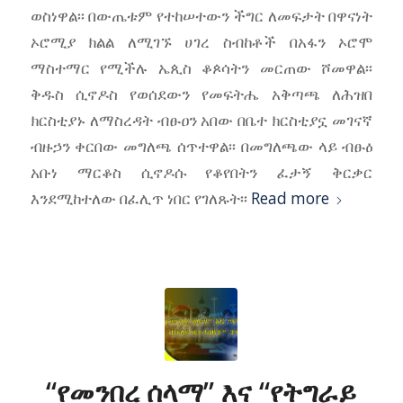
ወስነዋል፡፡ በውጤቱም የተከሠተውን ችግር ለመፍታት በዋናነት
ኦሮሚያ ክልል ለሚገኙ ሀገረ ስብከቶች በአፋን ኦሮሞ
ማስተማር የሚችሉ ኤጲስ ቆጶሳትን መርጠው ሾመዋል፡፡
ቅዱስ ሲኖዶስ የወሰደውን የመፍትሔ አቅጣጫ ለሕዝበ
ክርስቲያኑ ለማስረዳት ብፁዐን አበው በቤተ ክርስቲያኗ መገናኛ
ብዙኃን ቀርበው መግለጫ ሰጥተዋል፡፡ በመግለጫው ላይ ብፁዕ
አቡነ ማርቆስ ሲኖዶሱ የቆየበትን ፈታኝ ቅርቃር
እንደሚከተለው በፈሊጥ ነበር የገለጹት፡፡
Read more
“የመንበረ ሰላማ” እና “የትግራይ