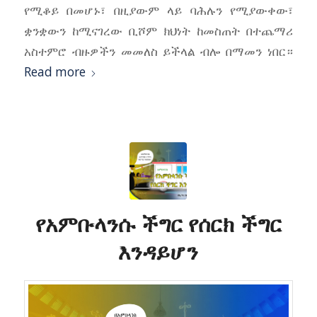
የሚቆይ በመሆኑ፣ በዚያውም ላይ ባሕሉን የሚያውቀው፣
ቋንቋውን ከሚናገረው ቢሾም ክህነት ከመስጠት በተጨማሪ
አስተምሮ ብዙዎችን መመለስ ይችላል ብሎ በማመን ነበር።
Read more
የአምቡላንሱ ችግር የሰርክ ችግር
እንዳይሆን