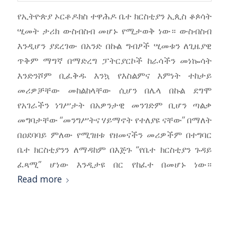
የኢትዮጵያ ኦርቶዶክስ ተዋሕዶ ቤተ ክርስቲያን ኢጲስ ቆጶሳት
ሢመት ታሪክ ውስብስብ መሆኑ የሚታወቅ ነው። ውስብስብ
እንዲሆን ያደረገው በአንድ በኩል ግብፆች ሢመቱን ለጊዜያዊ
ጥቅም ማግኛ በማድረግ ፓትርያርኮች ከራሳችን መነኰሳት
እንድንሾም ቢፈቅዱ እንኳ የእስልምና እምነት ተከታይ
መሪዎቻቸው መከልከላቸው ሲሆን በሌላ በኩል ደግሞ
የአገራችን ነገሥታት በአዎንታዊ መንገድም ቢሆን ጣልቃ
መግባታቸው “መንግሥትና ሃይማኖት የተለያዩ ናቸው” በማለት
በዐደባባይ ምለው የሚገዘቱ የዘመናችን መሪዎችም በተግባር
ቤተ ክርስቲያንን ለማዳከም በእጅጉ “የቤተ ክርስቲያን ጉዳይ
ፈጻሚ” ሆነው እንዲታዩ በር የከፈተ በመሆኑ ነው።
Read more