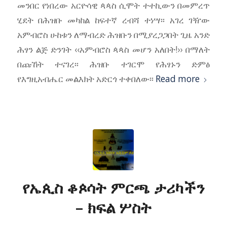
መንበር የነበረው አርዮሳዊ ጳጳስ ሲሞት ተተኪውን በመምረጥ
ሂደት በሕዝቡ መካከል ከፍተኛ ረብሻ ተነሣ፡፡ አገረ ገዥው
አምብሮስ ሁከቱን ለማብረድ ሕዝቡን በሚያረጋጋበት ጊዜ አንድ
ሕፃን ልጅ ድንገት ‹‹አምብሮስ ጳጳስ መሆን አለበት!›› በማለት
በጩኸት ተናገረ፡፡ ሕዝቡ ተገርሞ የሕፃኑን ድምፅ
የእግዚአብሔር መልእክት አድርጎ ተቀበለው፡፡
Read more
የኤጲስ ቆጶሳት ምርጫ ታሪካችን
– ክፍል ሦስት