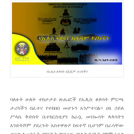
የኤጲስ ቆጶሳት አሿሿም ታሪካችን
ባለፉት ሁለት ተከታታይ ጽሑፎች የኤጲስ ቆጶሳት ምርጫ
ታሪካችን በፈተና የተከበበ መሆኑን አንሥተናል። ዐፄ ኃይለ
ሥላሴ ቅድስት ቤተክርስቲያን ከራሷ መነኰሳት ጳጳሳትን
እንድትሾም ያደረጉት አስተዋጽዖ ከፍተኛ ቢሆንም በራሳቸው
ወርድ ለመስፋት ያደርጉት የነበረው ጣልቃ ገብነት ደግሞ አሁን