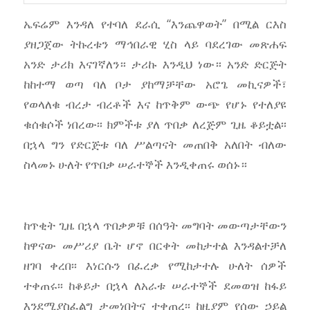
ኤፍሬም እንዳለ የተባለ ደራሲ “እንጨዋወት” በሚል ርእስ
ያዘጋጀው ትኩረቱን ማኅበራዊ ሂስ ላይ ባደረገው መጽሐፍ
አንድ ታሪክ እናገኛለን። ታሪኩ እንዲህ ነው። አንድ ድርጅት
ከከተማ ወጣ ባለ ቦታ ያከማቻቸው አሮጌ መኪናዎች፣
የወላለቁ ብረታ ብረቶች እና ከጥቅም ውጭ የሆኑ የተለያዩ
ቁሰቁሶች ነበረው፡፡ ክምችቱ ያለ ጥበቃ ለረጅም ጊዜ ቆይቷል፡፡
በኋላ ግን የድርጅቱ ባለ ሥልጣናት መጠበቅ አለበት ብለው
ስላመኑ ሁለት የጥበቃ ሠራተኞች እንዲቀጠሩ ወሰኑ።
ከጥቂት ጊዜ በኋላ ጥበቃዎቹ በሰዓት መግባት መውጣታቸውን
ከዋናው መሥሪያ ቤት ሆኖ በርቀት መከታተል እንዳልተቻለ
ዘገባ ቀረበ፡፡ እነርሱን በፈረቃ የሚከታተሉ ሁለት ሰዎች
ተቀጠሩ፡፡ ከቆይታ በኋላ ለአራቱ ሠራተኞች ደመወዝ ከፋይ
እንደሚያስፈልግ ታመነበትና ተቀጠረ፡፡ ከዚያም የሰው ኃይል