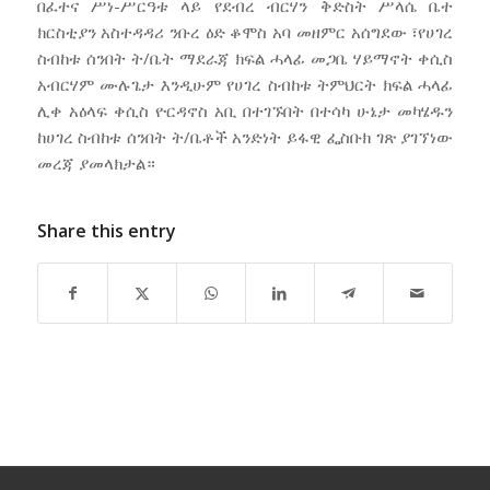
በፈተና ሥነ-ሥርዓቱ ላይ የደብረ ብርሃን ቅድስት ሥላሴ ቤተ
ክርስቲያን አስተዳዳሪ ንቡረ ዕድ ቆሞስ አባ መዘምር አሰግደው ፣የሀገረ
ስብከቱ ሰንበት ት/ቤት ማደራጃ ክፍል ሓላፊ መጋቤ ሃይማኖት ቀሲስ
አብርሃም ሙሉጌታ እንዲሁም የሀገረ ስብከቱ ትምህርት ክፍል ሓላፊ
ሊቀ አዕላፍ ቀሲስ ዮርዳኖስ አቢ በተገኙበት በተሳካ ሁኔታ መካሄዱን
ከሀገረ ስብከቱ ሰንበት ት/ቤቶች አንድነት ይፋዊ ፌስቡክ ገጽ ያገኘነው
መረጃ ያመላክታል።
Share this entry