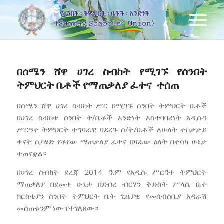
በሰሜን ሸዋ ሀገረ ስብከት የሚገኙ የሰንበት
ትምህርት ቤቶች የማጠቃለያ ፈተና ተሰጠ
በሰሜን ሸዋ ሀገረ ስብከት ሥር በሚገኙ ሰንበት ትምህርት ቤቶች
በሀገረ ስብከቱ ሰንበት ት/ቤቶች አንድነት አስተባባሪነት አዲሱን
ሥርዓተ ትምህርት ተግባራዊ ባደረጉ ሰ/ት/ቤቶች ለሁለት ተከታታይ
ቀናት ሲካሄድ የቆየው ማጠቃለያ ፈተና በዛሬው ዕለት በተሳካ ሁኔታ
ተጠናቋል።
በሀገረ ስብከት ደረጃ 2014 ዓ.ም የአዲሱ ሥርዓተ ትምህርት
ማጠቃለያ በደመቀ ሁኔታ በደብረ ብርሃን ቅድስት ሥላሴ ቤተ
ክርስቲያን ሰንበት ትምህርት ቤት ጊዜያዊ የመሰብሰቢያ አዳራሽ
መሰጠቱንም ነው የተገለጸው።